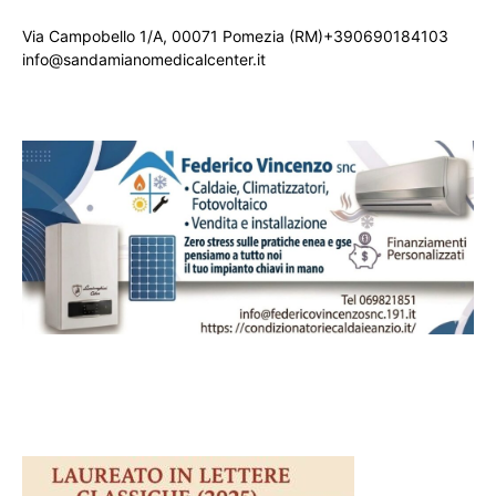
Via Campobello 1/A, 00071 Pomezia (RM)+390690184103
info@sandamianomedicalcenter.it