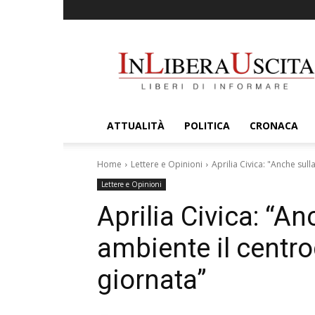
InLiberaUscita
ATTUALITÀ
POLITICA
CRONACA
Home
Lettere e Opinioni
Aprilia Civica: "Anche sul
Lettere e Opinioni
Aprilia Civica: “A
ambiente il centro
giornata”