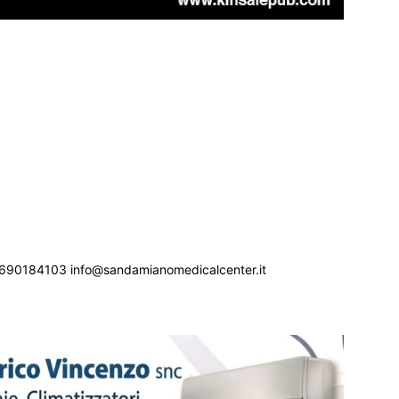
690184103 info@sandamianomedicalcenter.it