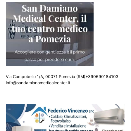
Via Campobello 1/A, 00071 Pomezia (RM)+390690184103
info@sandamianomedicalcenter.it