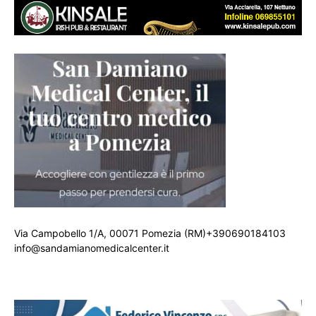
Via Campobello 1/A, 00071 Pomezia (RM)+390690184103
info@sandamianomedicalcenter.it