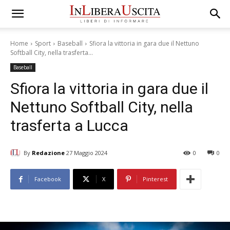
Home
Sport
Baseball
Sfiora la vittoria in gara due il Nettuno
Softball City, nella trasferta...
Baseball
Sfiora la vittoria in gara due il
Nettuno Softball City, nella
trasferta a Lucca
By
Redazione
27 Maggio 2024
0
0
Facebook
X
Pinterest