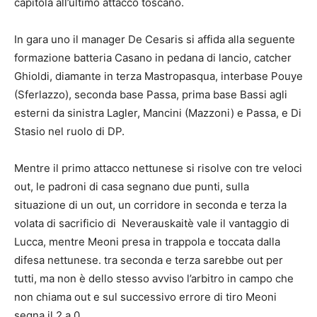
capitola all’ultimo attacco toscano.
In gara uno il manager De Cesaris si affida alla seguente
formazione batteria Casano in pedana di lancio, catcher
Ghioldi, diamante in terza Mastropasqua, interbase Pouye
(Sferlazzo), seconda base Passa, prima base Bassi agli
esterni da sinistra Lagler, Mancini (Mazzoni) e Passa, e Di
Stasio nel ruolo di DP.
Mentre il primo attacco nettunese si risolve con tre veloci
out, le padroni di casa segnano due punti, sulla
situazione di un out, un corridore in seconda e terza la
volata di sacrificio di Neverauskaitè vale il vantaggio di
Lucca, mentre Meoni presa in trappola e toccata dalla
difesa nettunese. tra seconda e terza sarebbe out per
tutti, ma non è dello stesso avviso l’arbitro in campo che
non chiama out e sul successivo errore di tiro Meoni
segna il 2 a 0.