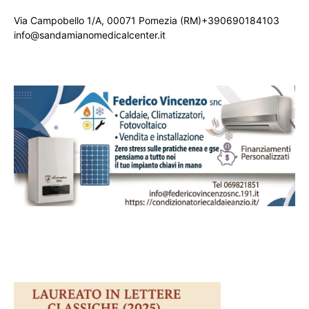
Via Campobello 1/A, 00071 Pomezia (RM)+390690184103
info@sandamianomedicalcenter.it