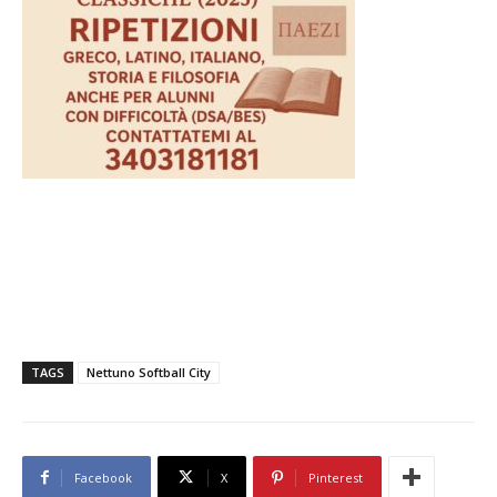
TAGS
Nettuno Softball City
Facebook
X
Pinterest