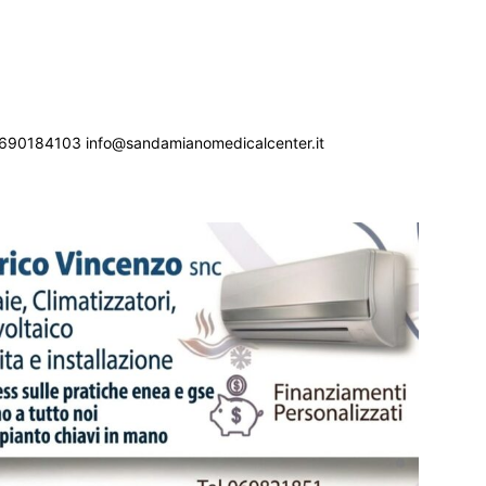
690184103 info@sandamianomedicalcenter.it