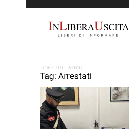
InLiberaUscita
Home
Tags
Arrestati
Tag: Arrestati