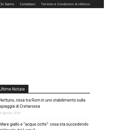
Chi Siamo
Contattaci
Termini e Condizioni di Utilizzo
Ultime Notizie
Nettuno, rissa tra Rom in uno stabilimento sulla
spiaggia di Cretarossa
9 Agosto 2026
Mare giallo e “acque cotte”: cosa sta succedendo