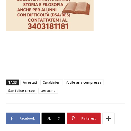
TAGS
Arrestati
Carabinieri
fucile aria compressa
San felice circeo
terracina
Facebook
X
Pinterest