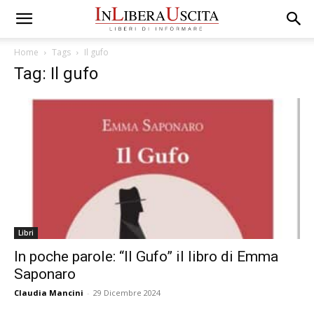
Home
Tags
Il gufo
Tag: Il gufo
Libri
In poche parole: “Il Gufo” il libro di Emma
Saponaro
Claudia Mancini
-
29 Dicembre 2024