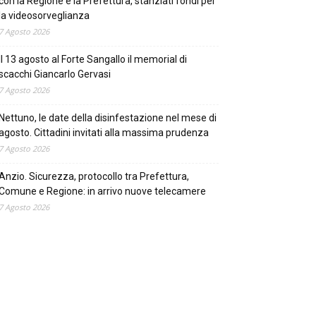
con la Regione e la Prefettura, stanziati fondi per
la videosorveglianza
7 Agosto 2026
Il 13 agosto al Forte Sangallo il memorial di
scacchi Giancarlo Gervasi
7 Agosto 2026
Nettuno, le date della disinfestazione nel mese di
agosto. Cittadini invitati alla massima prudenza
7 Agosto 2026
Anzio. Sicurezza, protocollo tra Prefettura,
Comune e Regione: in arrivo nuove telecamere
7 Agosto 2026