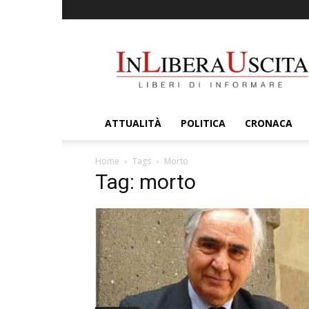
InLiberaUscita
ATTUALITÀ
POLITICA
CRONACA
Home
Tags
Morto
Tag: morto