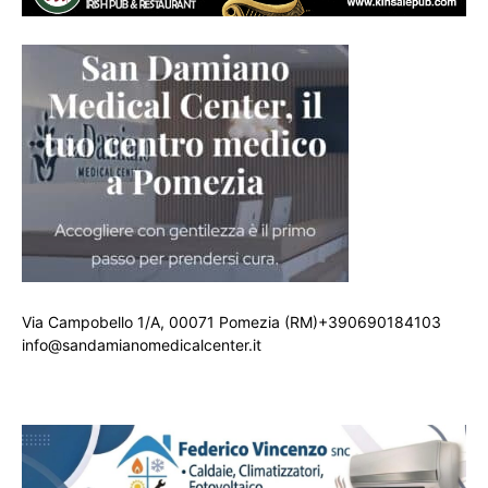
Via Campobello 1/A, 00071 Pomezia (RM)+390690184103
info@sandamianomedicalcenter.it