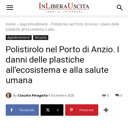
Home
Approfondimenti
Polistirolo nel Porto di Anzio. I danni delle
plastiche all'ecosistema e alla...
Approfondimenti
Attualità
Polistirolo nel Porto di Anzio. I
danni delle plastiche
all’ecosistema e alla salute
umana
By
Claudio Pelagallo
9 Dicembre 2020
0
0
Facebook
X
Pinterest