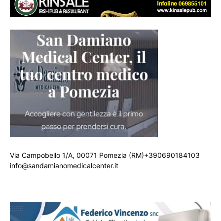
Via Campobello 1/A, 00071 Pomezia (RM)+390690184103
info@sandamianomedicalcenter.it