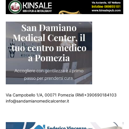
Via Campobello 1/A, 00071 Pomezia (RM)+390690184103
info@sandamianomedicalcenter.it