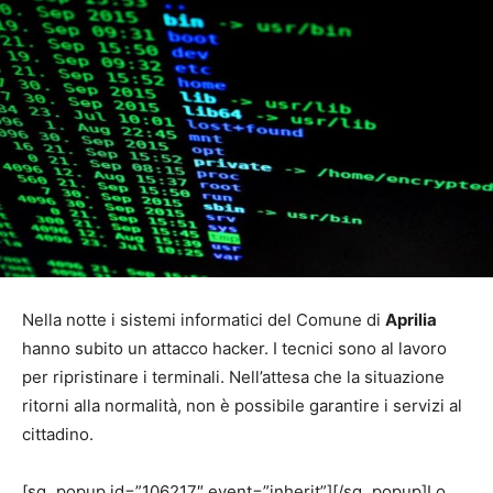
Nella notte i sistemi informatici del Comune di
Aprilia
hanno subito un attacco hacker. I tecnici sono al lavoro
per ripristinare i terminali. Nell’attesa che la situazione
ritorni alla normalità, non è possibile garantire i servizi al
cittadino.
[sg_popup id=”106217″ event=”inherit”][/sg_popup]Lo