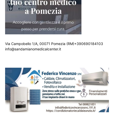
Via Campobello 1/A, 00071 Pomezia (RM)+390690184103
info@sandamianomedicalcenter.it