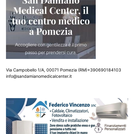
Via Campobello 1/A, 00071 Pomezia (RM)+390690184103
info@sandamianomedicalcenter.it