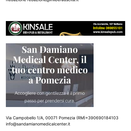
Via Campobello 1/A, 00071 Pomezia (RM)+390690184103
info@sandamianomedicalcenter.it