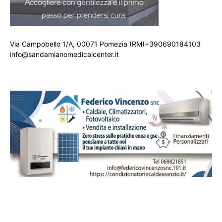
Via Campobello 1/A, 00071 Pomezia (RM)+390690184103
info@sandamianomedicalcenter.it