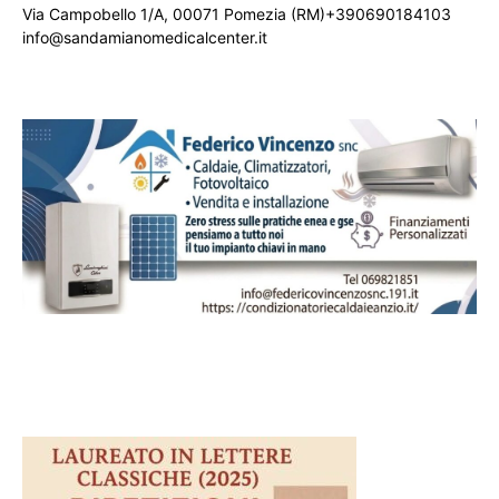
Via Campobello 1/A, 00071 Pomezia (RM)+390690184103
info@sandamianomedicalcenter.it