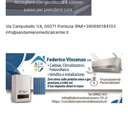
Via Campobello 1/A, 00071 Pomezia (RM)+390690184103
info@sandamianomedicalcenter.it