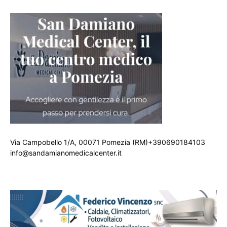
Via Campobello 1/A, 00071 Pomezia (RM)+390690184103
info@sandamianomedicalcenter.it