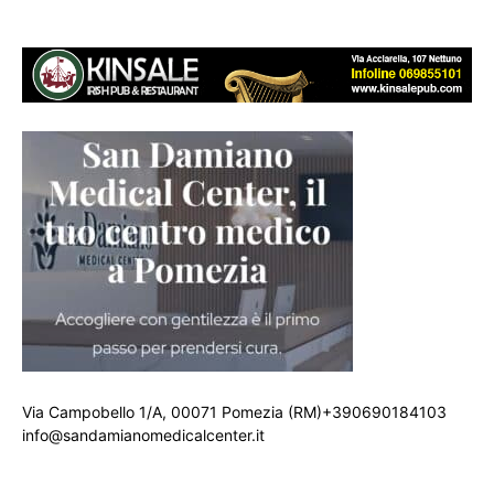
Via Campobello 1/A, 00071 Pomezia (RM)+390690184103
info@sandamianomedicalcenter.it