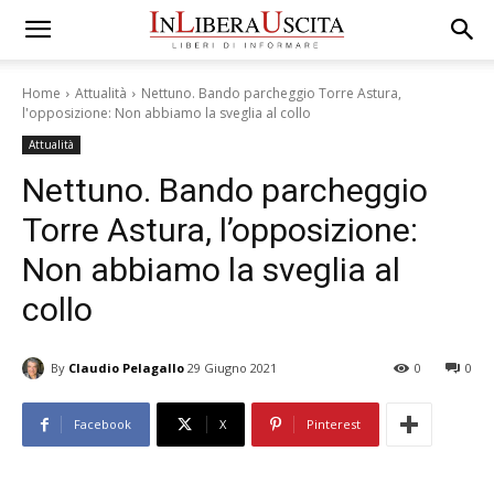
Home
Attualità
Nettuno. Bando parcheggio Torre Astura,
l'opposizione: Non abbiamo la sveglia al collo
Attualità
Nettuno. Bando parcheggio
Torre Astura, l’opposizione:
Non abbiamo la sveglia al
collo
By
Claudio Pelagallo
29 Giugno 2021
0
0
Facebook
X
Pinterest