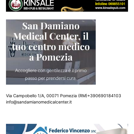
Via Campobello 1/A, 00071 Pomezia (RM)+390690184103
info@sandamianomedicalcenter.it