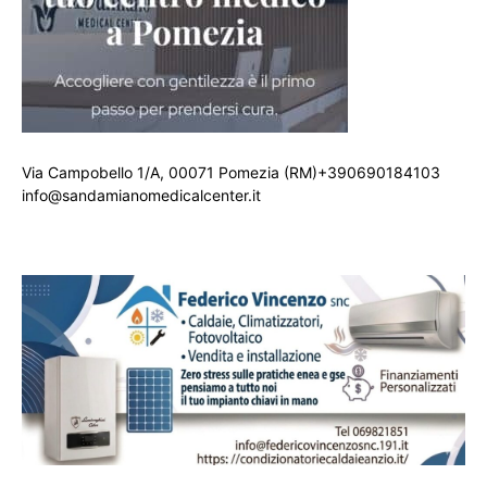
Via Campobello 1/A, 00071 Pomezia (RM)+390690184103
info@sandamianomedicalcenter.it