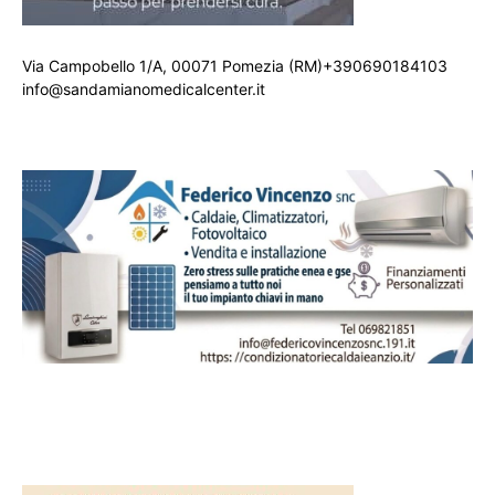
Via Campobello 1/A, 00071 Pomezia (RM)+390690184103
info@sandamianomedicalcenter.it