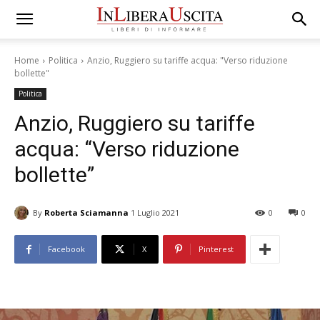
Home
Politica
Anzio, Ruggiero su tariffe acqua: "Verso riduzione
bollette"
Politica
Anzio, Ruggiero su tariffe
acqua: “Verso riduzione
bollette”
By
Roberta Sciamanna
1 Luglio 2021
0
0
Facebook
X
Pinterest