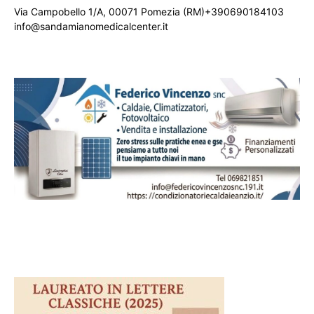
Via Campobello 1/A, 00071 Pomezia (RM)+390690184103
info@sandamianomedicalcenter.it