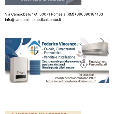
Via Campobello 1/A, 00071 Pomezia (RM)+390690184103
info@sandamianomedicalcenter.it