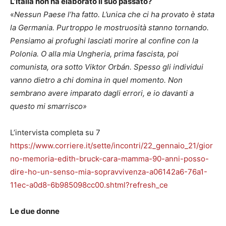
L’Italia non ha elaborato il suo passato?
«
Nessun Paese l’ha fatto. L’unica che ci ha provato è stata
la Germania. Purtroppo le mostruosità stanno tornando.
Pensiamo ai profughi lasciati morire al confine con la
Polonia. O alla mia Ungheria, prima fascista, poi
comunista, ora sotto Viktor Orbán. Spesso gli individui
vanno dietro a chi domina in quel momento. Non
sembrano avere imparato dagli errori, e io davanti a
questo mi smarrisco»
L’intervista completa su 7
https://www.corriere.it/sette/incontri/22_gennaio_21/gior
no-memoria-edith-bruck-cara-mamma-90-anni-posso-
dire-ho-un-senso-mia-sopravvivenza-a06142a6-76a1-
11ec-a0d8-6b985098cc00.shtml?refresh_ce
Le due donne