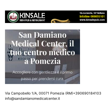
Via Campobello 1/A, 00071 Pomezia (RM)+390690184103
info@sandamianomedicalcenter.it