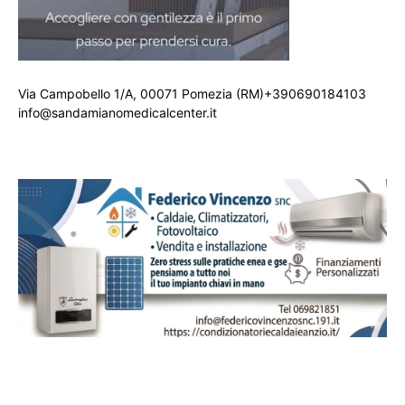
Via Campobello 1/A, 00071 Pomezia (RM)+390690184103
info@sandamianomedicalcenter.it