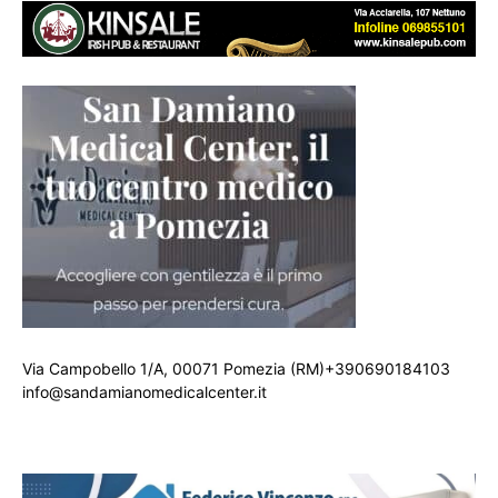
Via Campobello 1/A, 00071 Pomezia (RM)+390690184103
info@sandamianomedicalcenter.it