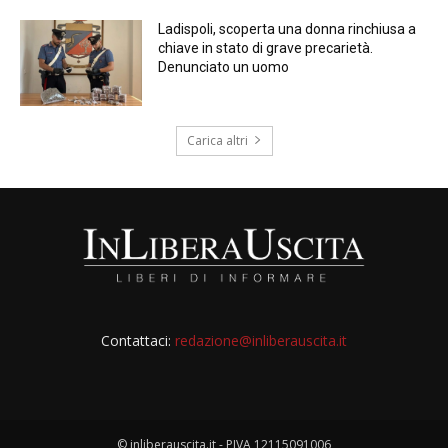
Ladispoli, scoperta una donna rinchiusa a
chiave in stato di grave precarietà.
Denunciato un uomo
Carica altri
Contattaci:
redazione@inliberauscita.it
© inliberauscita.it - PIVA 12115091006