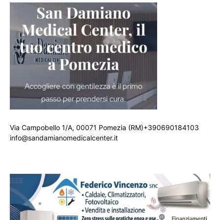
Via Campobello 1/A, 00071 Pomezia (RM)+390690184103
info@sandamianomedicalcenter.it