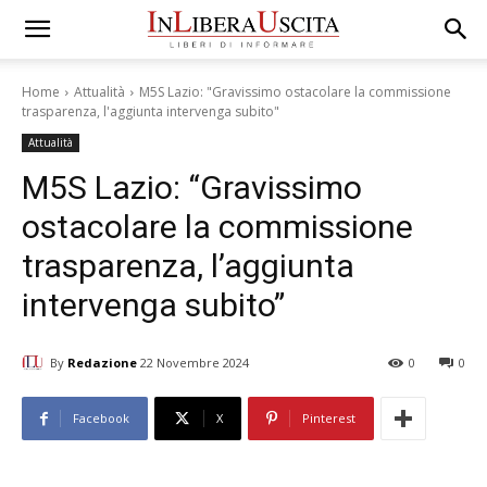
Home
Attualità
M5S Lazio: "Gravissimo ostacolare la commissione
trasparenza, l'aggiunta intervenga subito"
Attualità
M5S Lazio: “Gravissimo
ostacolare la commissione
trasparenza, l’aggiunta
intervenga subito”
By
Redazione
22 Novembre 2024
0
0
Facebook
X
Pinterest