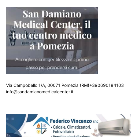
Via Campobello 1/A, 00071 Pomezia (RM)+390690184103
info@sandamianomedicalcenter.it