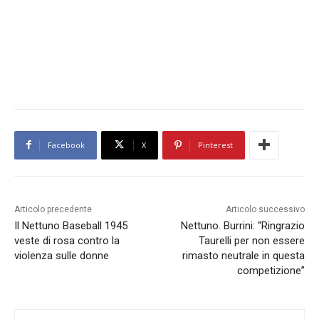
Facebook
X
Pinterest
Articolo precedente
Articolo successivo
Il Nettuno Baseball 1945
Nettuno. Burrini: “Ringrazio
veste di rosa contro la
Taurelli per non essere
violenza sulle donne
rimasto neutrale in questa
competizione”