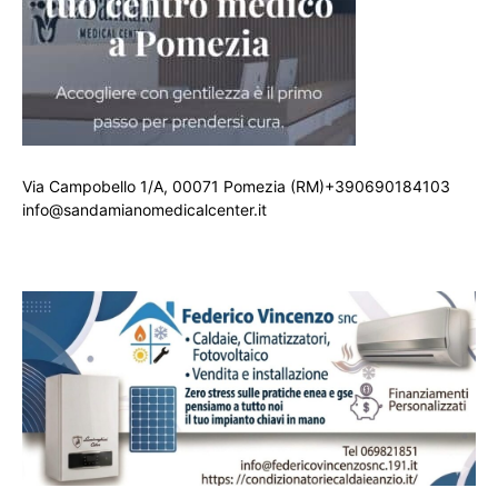
Via Campobello 1/A, 00071 Pomezia (RM)+390690184103
info@sandamianomedicalcenter.it