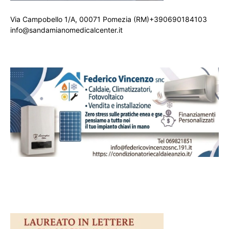
Via Campobello 1/A, 00071 Pomezia (RM)+390690184103
info@sandamianomedicalcenter.it