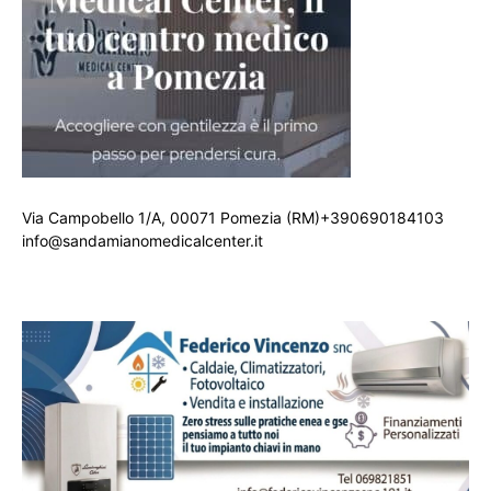
Via Campobello 1/A, 00071 Pomezia (RM)+390690184103
info@sandamianomedicalcenter.it