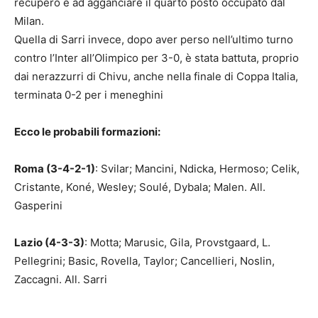
recupero e ad agganciare il quarto posto occupato dal
Milan.
Quella di Sarri invece, dopo aver perso nell’ultimo turno
contro l’Inter all’Olimpico per 3-0, è stata battuta, proprio
dai nerazzurri di Chivu, anche nella finale di Coppa Italia,
terminata 0-2 per i meneghini
Ecco le probabili formazioni:
Roma (3-4-2-1)
: Svilar; Mancini, Ndicka, Hermoso; Celik,
Cristante, Koné, Wesley; Soulé, Dybala; Malen. All.
Gasperini
Lazio (4-3-3)
: Motta; Marusic, Gila, Provstgaard, L.
Pellegrini; Basic, Rovella, Taylor; Cancellieri, Noslin,
Zaccagni. All. Sarri