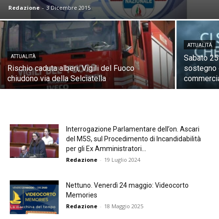
Redazione
-
3 Dicembre 2015
ATTUALITÀ
Sabato 25 
ATTUALITÀ
Rischio caduta alberi, Vigili del Fuoco
sostegno d
chiudono via della Selciatella
commercia
Interrogazione Parlamentare dell’on. Ascari
del M5S, sul Procedimento di Incandidabilità
per gli Ex Amministratori...
Redazione
-
19 Luglio 2024
Nettuno. Venerdì 24 maggio: Videocorto
Memories
Redazione
-
18 Maggio 2025