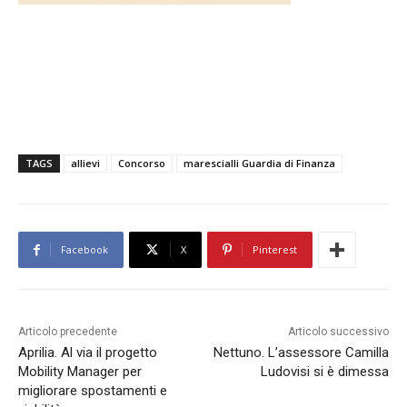
TAGS
allievi
Concorso
marescialli Guardia di Finanza
Facebook
X
Pinterest
Articolo precedente
Articolo successivo
Aprilia. Al via il progetto
Nettuno. L’assessore Camilla
Mobility Manager per
Ludovisi si è dimessa
migliorare spostamenti e