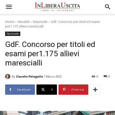
Home
Attualità
Nazionale
GdF. Concorso per titoli ed esami
per1.175 allievi marescialli
Nazionale
GdF. Concorso per titoli ed
esami per1.175 allievi
marescialli
By
Claudio Pelagallo
7 Marzo 2022
0
0
Facebook
X
Pinterest