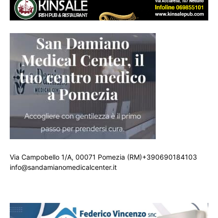
Via Campobello 1/A, 00071 Pomezia (RM)+390690184103
info@sandamianomedicalcenter.it