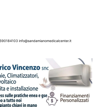
690184103 info@sandamianomedicalcenter.it