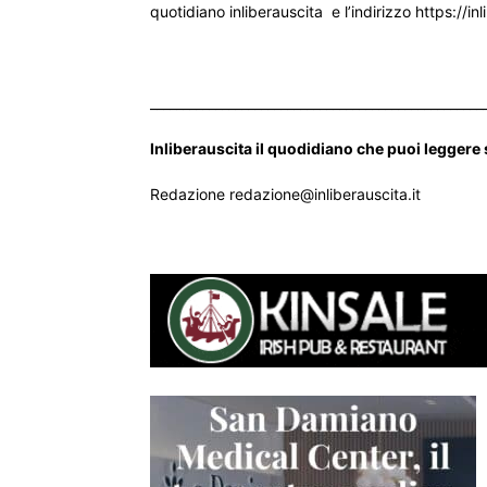
quotidiano inliberauscita e l’indirizzo https://inl
___________________________________________________
Inliberauscita il quodidiano che puoi leggere
Redazione redazione@inliberauscita.it