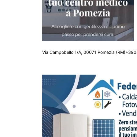
Via Campobello 1/A, 00071 Pomezia (RM)+390