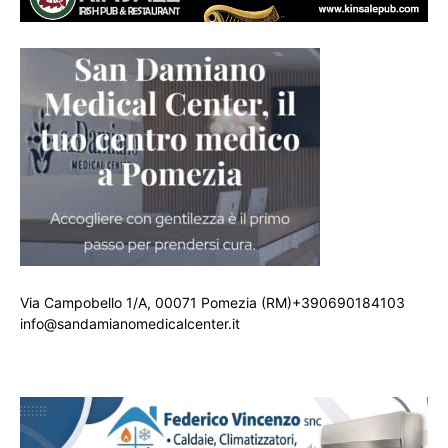
Via Campobello 1/A, 00071 Pomezia (RM)+390690184103
info@sandamianomedicalcenter.it