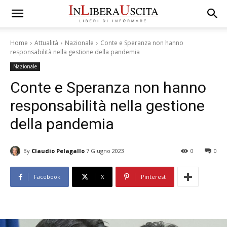
Home
Attualità
Nazionale
Conte e Speranza non hanno
responsabilità nella gestione della pandemia
Nazionale
Conte e Speranza non hanno
responsabilità nella gestione
della pandemia
By
Claudio Pelagallo
7 Giugno 2023
0
0
Facebook
X
Pinterest