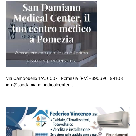
Via Campobello 1/A, 00071 Pomezia (RM)+390690184103
info@sandamianomedicalcenter.it