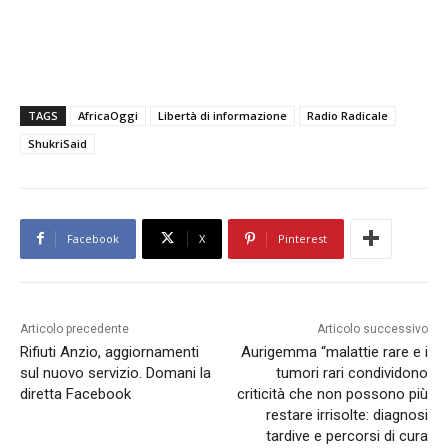
TAGS
AfricaOggi
Libertà di informazione
Radio Radicale
ShukriSaid
Facebook
X
Pinterest
Articolo precedente
Articolo successivo
Rifiuti Anzio, aggiornamenti
Aurigemma “malattie rare e i
sul nuovo servizio. Domani la
tumori rari condividono
diretta Facebook
criticità che non possono più
restare irrisolte: diagnosi
tardive e percorsi di cura