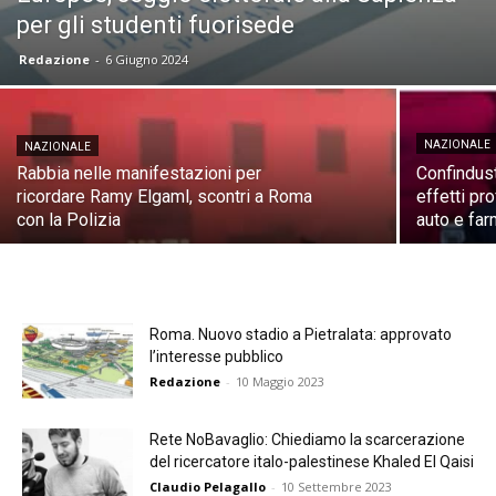
per gli studenti fuorisede
Redazione
-
6 Giugno 2024
NAZIONALE
NAZIONALE
Rabbia nelle manifestazioni per
Confindust
ricordare Ramy Elgaml, scontri a Roma
effetti pr
con la Polizia
auto e far
Roma. Nuovo stadio a Pietralata: approvato
l’interesse pubblico
Redazione
-
10 Maggio 2023
Rete NoBavaglio: Chiediamo la scarcerazione
del ricercatore italo-palestinese Khaled El Qaisi
Claudio Pelagallo
-
10 Settembre 2023