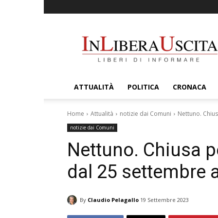
InLiberaUscita
ATTUALITÀ
POLITICA
CRONACA
Home
Attualità
notizie dai Comuni
Nettuno. Chius
notizie dai Comuni
Nettuno. Chiusa pe
dal 25 settembre a
By
Claudio Pelagallo
19 Settembre 2023