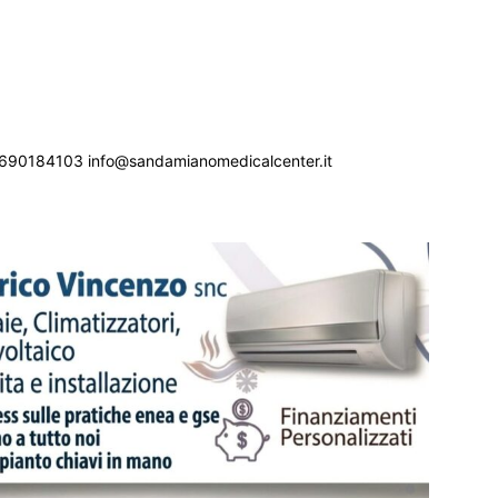
690184103 info@sandamianomedicalcenter.it