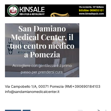
Via Campobello 1/A, 00071 Pomezia (RM)+390690184103
info@sandamianomedicalcenter.it