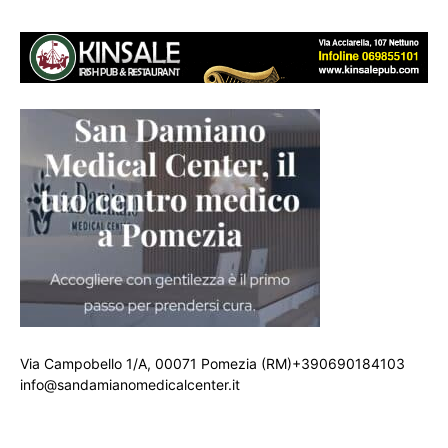
Via Campobello 1/A, 00071 Pomezia (RM)+390690184103
info@sandamianomedicalcenter.it