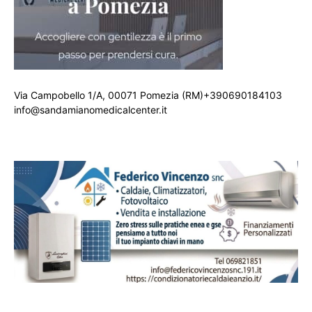
Via Campobello 1/A, 00071 Pomezia (RM)+390690184103
info@sandamianomedicalcenter.it