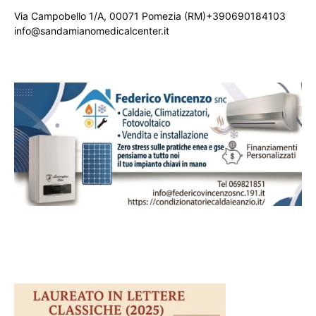
Via Campobello 1/A, 00071 Pomezia (RM)+390690184103
info@sandamianomedicalcenter.it