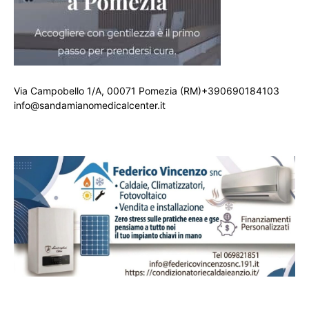
Via Campobello 1/A, 00071 Pomezia (RM)+390690184103
info@sandamianomedicalcenter.it