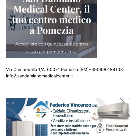
Via Campobello 1/A, 00071 Pomezia (RM)+390690184103
info@sandamianomedicalcenter.it