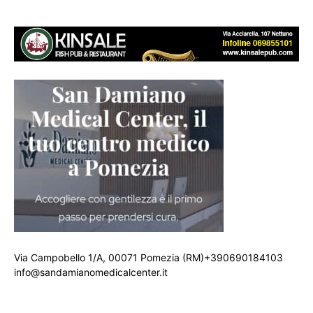
Via Campobello 1/A, 00071 Pomezia (RM)+390690184103
info@sandamianomedicalcenter.it