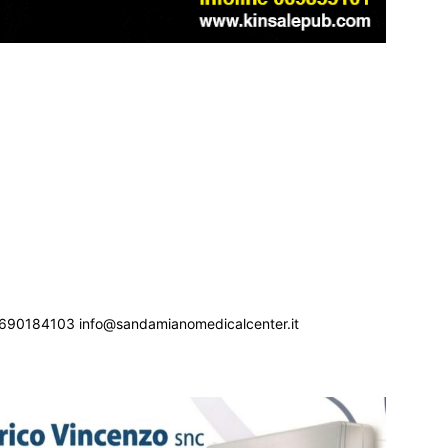
690184103 info@sandamianomedicalcenter.it