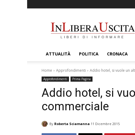
InLiberaUscita
ATTUALITÀ
POLITICA
CRONACA
Home
Approfondimenti
Addio hotel, si vuole un a
Approfondimenti
Prima Pagina
Addio hotel, si vuo
commerciale
By
Roberta Sciamanna
11 Dicembre 2015