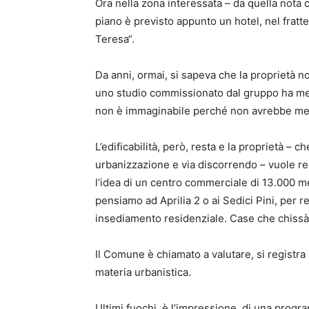
Ora nella zona interessata – da quella nota 
piano è previsto appunto un hotel, nel frat
Teresa“.
Da anni, ormai, si sapeva che la proprietà n
uno studio commissionato dal gruppo ha mess
non è immaginabile perché non avrebbe me
L’edificabilità, però, resta e la proprietà – c
urbanizzazione e via discorrendo – vuole re
l’idea di un centro commerciale di 13.000 me
pensiamo ad Aprilia 2 o ai Sedici Pini, per res
insediamento residenziale. Case che chissà
Il Comune è chiamato a valutare, si registra
materia urbanistica.
Ultimi fuochi, è l’impressione, di una progra