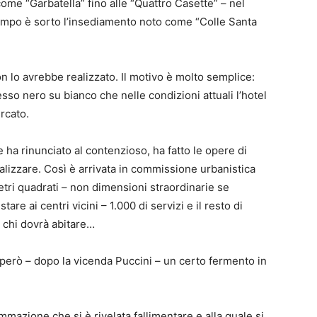
come “Garbatella” fino alle “Quattro Casette” – nel
tempo è sorto l’insediamento noto come “Colle Santa
on lo avrebbe realizzato. Il motivo è molto semplice:
o nero su bianco che nelle condizioni attuali l’hotel
rcato.
he ha rinunciato al contenzioso, ha fatto le opere di
alizzare. Così è arrivata in commissione urbanistica
tri quadrati – non dimensioni straordinarie se
tare ai centri vicini – 1.000 di servizi e il resto di
 chi dovrà abitare…
 però – dopo la vicenda Puccini – un certo fermento in
mmazione che si è rivelata fallimentare e alla quale si