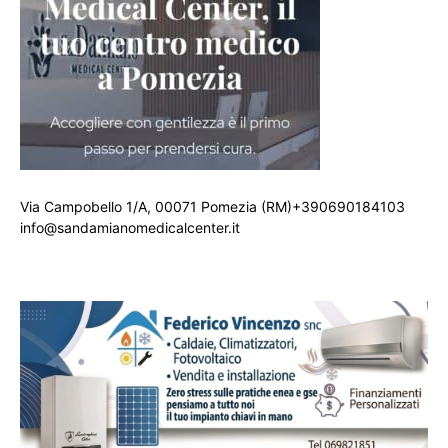
Via Campobello 1/A, 00071 Pomezia (RM)+390690184103
info@sandamianomedicalcenter.it