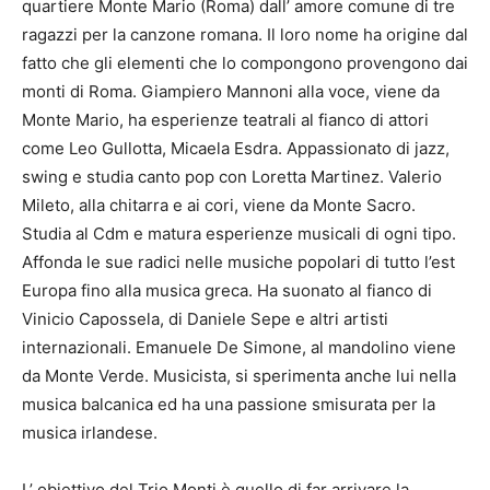
quartiere Monte Mario (Roma) dall’ amore comune di tre
ragazzi per la canzone romana. Il loro nome ha origine dal
fatto che gli elementi che lo compongono provengono dai
monti di Roma. Giampiero Mannoni alla voce, viene da
Monte Mario, ha esperienze teatrali al fianco di attori
come Leo Gullotta, Micaela Esdra. Appassionato di jazz,
swing e studia canto pop con Loretta Martinez. Valerio
Mileto, alla chitarra e ai cori, viene da Monte Sacro.
Studia al Cdm e matura esperienze musicali di ogni tipo.
Affonda le sue radici nelle musiche popolari di tutto l’est
Europa fino alla musica greca. Ha suonato al fianco di
Vinicio Capossela, di Daniele Sepe e altri artisti
internazionali. Emanuele De Simone, al mandolino viene
da Monte Verde. Musicista, si sperimenta anche lui nella
musica balcanica ed ha una passione smisurata per la
musica irlandese.
L’ obiettivo del Trio Monti è quello di far arrivare la